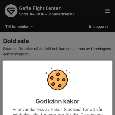
Gefle Fight Center
Sport Ju-Jutsu - Sommarträning
Logga in
Till hemsidan
Dold sida
Sidan du försöker nå är dold och kan endast nås av föreningens
administratörer.
Godkänn kakor
Vi använder oss av kakor (cookies) för att vår
webbplats ska fungera bra för dig. De används