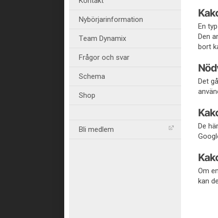
Kontakt
Kako
Nybörjarinformation
En typ
Den an
Team Dynamix
bort k
Frågor och svar
Nöd
Schema
Det gå
använd
Shop
Kako
De här
Bli medlem
Google
Kako
Om en 
kan d