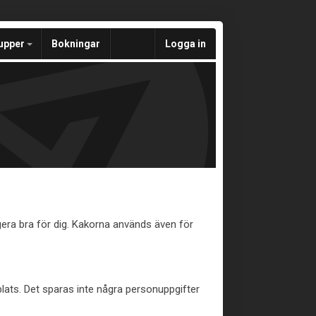
upper
Bokningar
Logga in
era bra för dig. Kakorna används även för
plats. Det sparas inte några personuppgifter