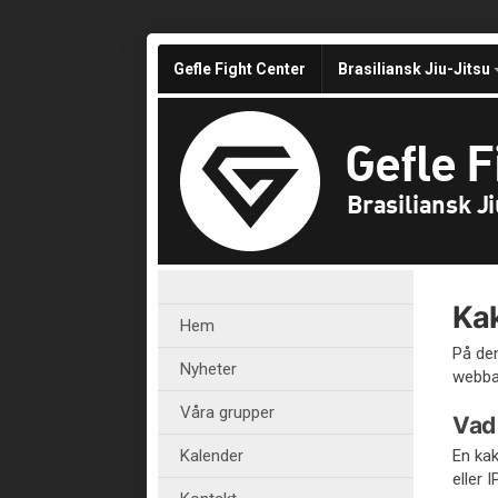
Gefle Fight Center
Brasiliansk Jiu-Jitsu
Gefle F
Brasiliansk J
Kak
Hem
På den
Nyheter
webban
Våra grupper
Vad 
Kalender
En kak
eller 