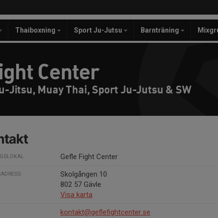
Thaiboxning
Sport Ju-Jutsu
Barnträning
Mixgr
ight Center
iu-Jitsu, Muay Thai, Sport Ju-Jutsu & SW
ntakt
Gefle Fight Center
NGSLOKAL
Skolgången 10
SADRESS
802 57 Gävle
Visa karta
kontakt@geflefightcenter.se