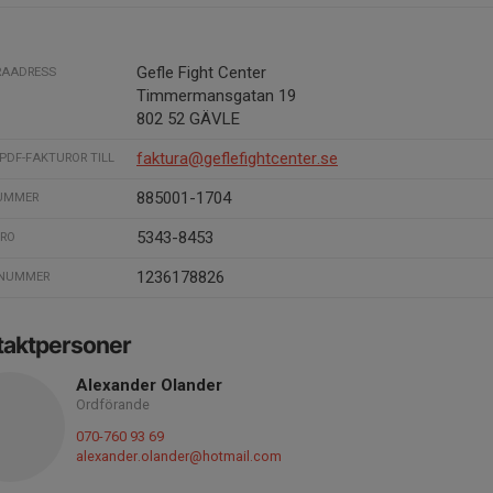
Gefle Fight Center
RAADRESS
Timmermansgatan 19
802 52 GÄVLE
faktura@geflefightcenter.se
PDF-FAKTUROR TILL
885001-1704
NUMMER
5343-8453
IRO
1236178826
-NUMMER
taktpersoner
Alexander Olander
Ordförande
070-760 93 69
alexander.olander@hotmail.com