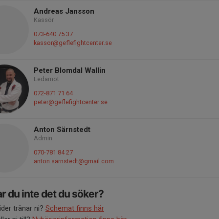
Andreas Jansson
Kassör
073-640 75 37
kassor@geflefightcenter.se
Peter Blomdal Wallin
Ledamot
072-871 71 64
peter@geflefightcenter.se
Anton Särnstedt
Admin
070-781 84 27
anton.sarnstedt@gmail.com
ar du inte det du söker?
tider tränar ni?
Schemat finns här