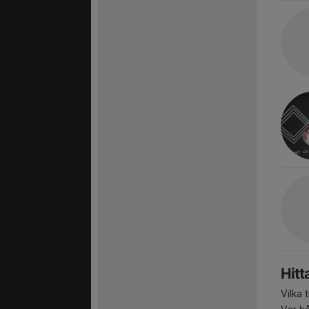
Hitt
Vilka 