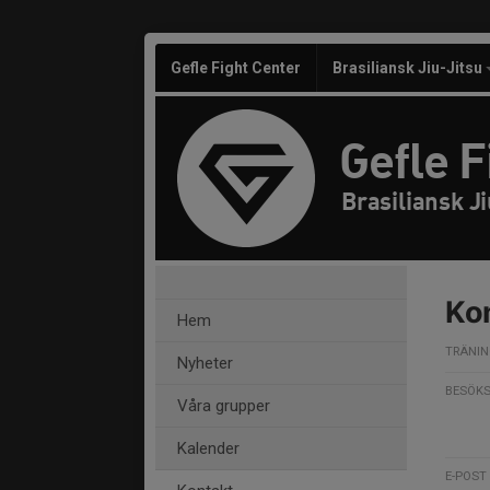
Gefle Fight Center
Brasiliansk Jiu-Jitsu
Gefle F
Brasiliansk J
Ko
Hem
TRÄNI
Nyheter
BESÖK
Våra grupper
Kalender
E-POST