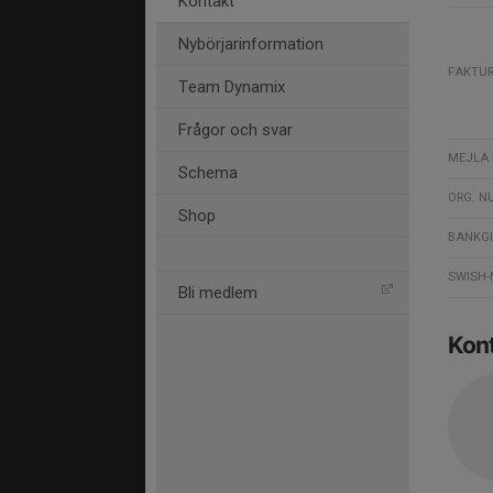
Kontakt
Nybörjarinformation
FAKTU
Team Dynamix
Frågor och svar
MEJLA 
Schema
ORG. 
Shop
BANKG
SWISH
Bli medlem
Kon