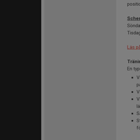
positi
Sche
Söndag
Tisdag
Läs på
Träni
En typ
V
p
V
V
l
S
S
f