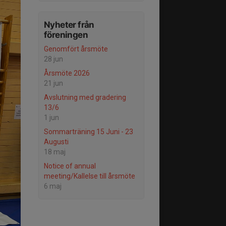
Nyheter från
föreningen
Genomfört årsmöte
28 jun
Årsmöte 2026
21 jun
Avslutning med gradering
13/6
1 jun
Sommarträning 15 Juni - 23
Augusti
18 maj
Notice of annual
meeting/Kallelse till årsmöte
6 maj