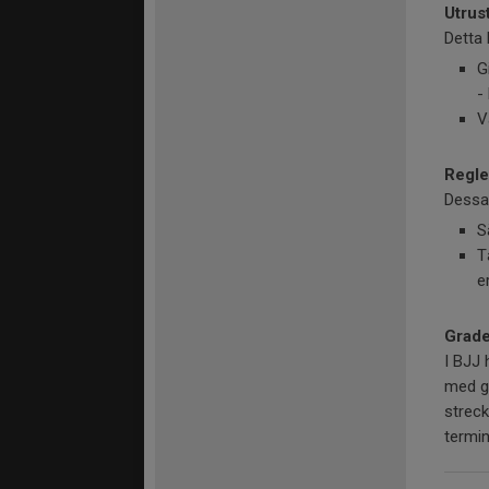
Utrus
Detta 
G
-
V
Regle
Dessa 
S
T
e
Grade
I BJJ 
med g
streck
termin