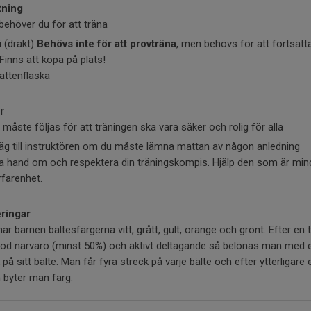
tning
behöver du för att träna
i (dräkt)
Behövs inte för att provträna
, men behövs för att fortsätt
 Finns att köpa på plats!
attenflaska
r
måste följas för att träningen ska vara säker och rolig för alla
äg till instruktören om du måste lämna mattan av någon anledning
a hand om och respektera din träningskompis. Hjälp den som är min
rfarenhet.
ringar
har barnen bältesfärgerna vitt, grått, gult, orange och grönt. Efter en 
od närvaro (minst 50%) och aktivt deltagande så belönas man med e
 på sitt bälte. Man får fyra streck på varje bälte och efter ytterligare 
 byter man färg.