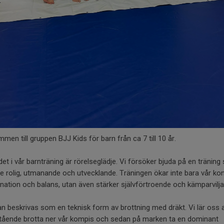
men till gruppen BJJ Kids för barn från ca 7 till 10 år.
et i vår barnträning är rörelseglädje. Vi försöker bjuda på en tränin
e rolig, utmanande och utvecklande. Träningen ökar inte bara vår kon
nation och balans, utan även stärker självförtroende och kämparvilj
n beskrivas som en teknisk form av brottning med dräkt. Vi lär oss a
stående brotta ner vår kompis och sedan på marken ta en dominant