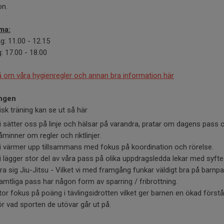
on.
ma:
: 11.00 - 12.15
: 17.00 - 18.00
 om våra hygienregler och annan bra information här
ngen
isk träning kan se ut så här
i sätter oss på linje och hälsar på varandra, pratar om dagens pass 
åminner om regler och riktlinjer.
i värmer upp tillsammans med fokus på koordination och rörelse.
i lägger stor del av våra pass på olika uppdragsledda lekar med syfte
ära sig Jiu-Jitsu - Vilket vi med framgång funkar väldigt bra på barnp
amtliga pass har någon form av sparring / fribrottning.
tor fokus på poäng i tävlingsidrotten vilket ger barnen en ökad först
ör vad sporten de utövar går ut på.