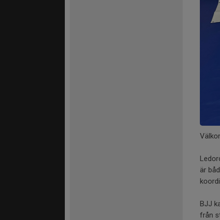
Välkom
Ledord
är båd
koordi
BJJ ka
från 