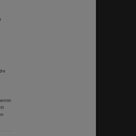
a
dre
termin
tt
en