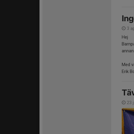
Ing
3 ap
Hej
Barnpa
annans
Med vä
Erik B
Täv
23 j