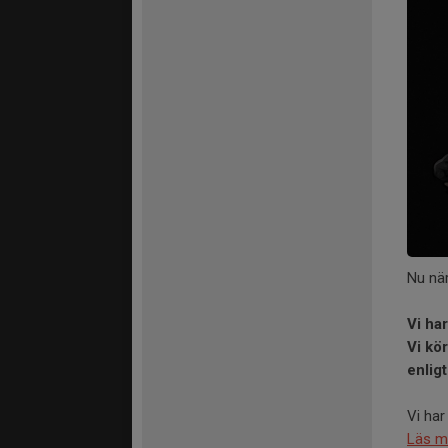
Nu nä
Vi har
Vi kö
enligt
Vi har
Läs m