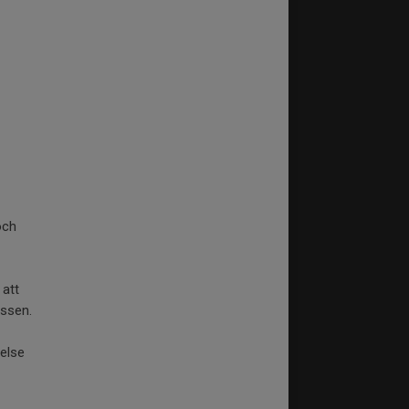
och
 att
assen.
åelse