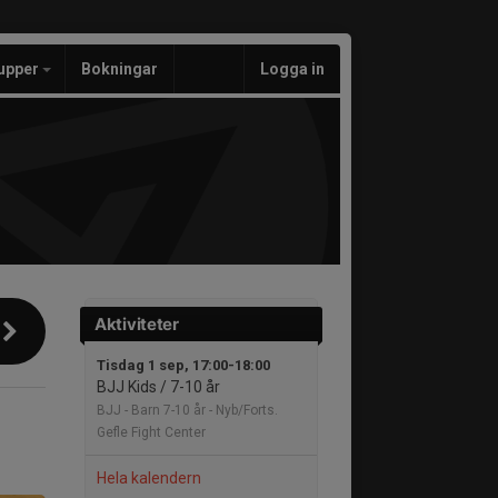
upper
Bokningar
Logga in
Aktiviteter
Tisdag 1 sep, 17:00-18:00
BJJ Kids / 7-10 år
BJJ - Barn 7-10 år - Nyb/Forts.
Gefle Fight Center
Hela kalendern