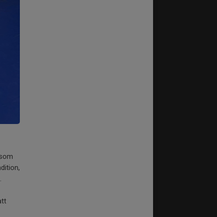
g som
dition,
a.
tt