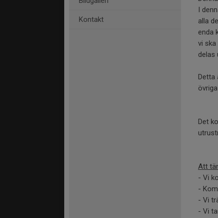
Bildgalleri
I denn
Kontakt
alla d
enda k
vi ska
delas 
Detta 
övriga
Det ko
utrust
Att tä
- Vi k
- Komm
- Vi t
- Vi t