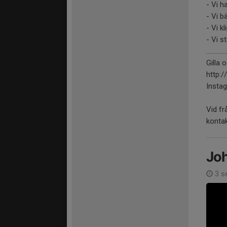
- Vi h
- Vi 
- Vi k
- Vi 
.............
Gilla
http:
Instag
Vid frå
konta
Joh
3 s