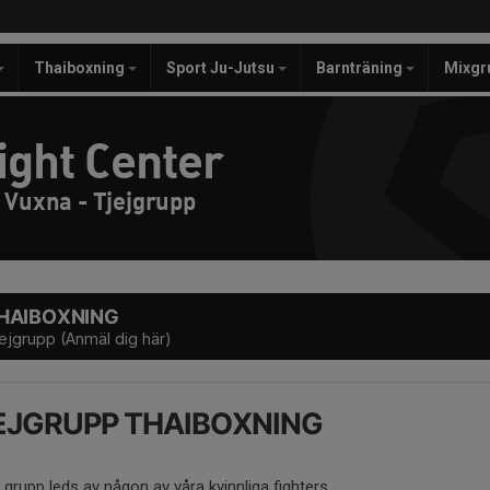
Thaiboxning
Sport Ju-Jutsu
Barnträning
Mixgr
ight Center
 Vuxna - Tjejgrupp
HAIBOXNING
ejgrupp (Anmäl dig här)
EJGRUPP THAIBOXNING
grupp leds av någon av våra kvinnliga fighters.