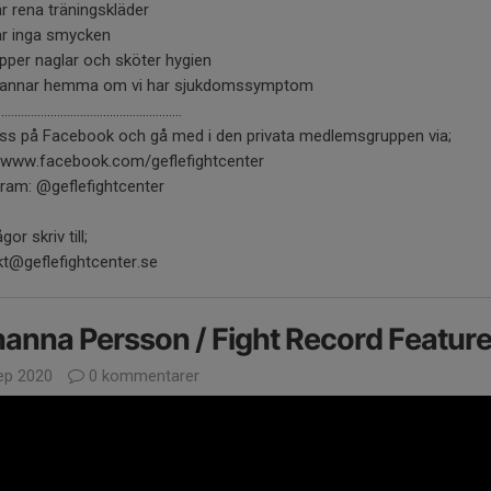
ar rena träningskläder
bär inga smycken
lipper naglar och sköter hygien
stannar hemma om vi har sjukdomssymptom
........................................................
 oss på Facebook och gå med i den privata medlemsgruppen via;
//www.facebook.com/geflefightcenter
ram: @geflefightcenter
gor skriv till;
kt@geflefightcenter.se
anna Persson / Fight Record Featur
ep 2020
0 kommentarer