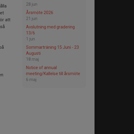
28 jun
ålla
det
Årsmöte 2026
21 jun
ör att
kså
Avslutning med gradering
13/6
1 jun
 på
Sommarträning 15 Juni - 23
Augusti
18 maj
Notice of annual
meeting/Kallelse till årsmöte
en
6 maj