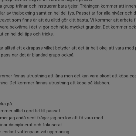
a grupp tränar och instruerar bara tjejer. Träningen kommer att inneh
elar av thaiboxning samt en hel del fys. Passet är för alla nivåer och 
ravet som finns är att du alltid gör ditt bästa. Vi kommer att arbeta f
 vara bekväma i det vi gör och nöta mycket grunder. Det kommer oc
ut en hel del tips och tricks.
är alltså ett extrapass vilket betyder att det är helt okej att vara med
 pass när det är blandad grupp också.
mmer finnas utrustning att låna men det kan vara skönt att köpa eg
ning. Det kommer finnas utrustning att köpa på klubben.
nka på:
ommer alltid i god tid till passet
er jag ändå sent frågar jag om lov att få vara med
ränar disciplinerat och fokuserat
ar endast vattenpaus vid uppmaning