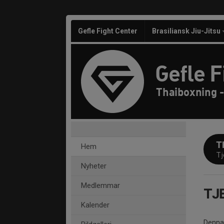
Gefle Fight Center
Brasiliansk Jiu-Jitsu
Gefle F
Thaiboxning -
T
Hem
Tj
Nyheter
Medlemmar
TJ
Kalender
Denna 