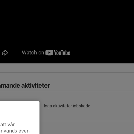
mande aktiviteter
Inga aktiviteter inbokade
att vår
kalendern
 används även