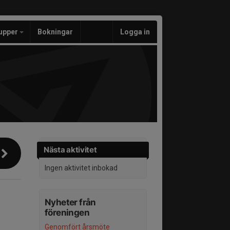
upper
Bokningar
Logga in
Nästa aktivitet
Ingen aktivitet inbokad
Nyheter från
föreningen
Genomfört årsmöte