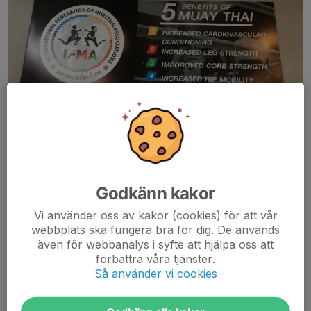
Godkänn kakor
Denna grupp leds av
Gefle Fight Center
fighters Abbas Shba &
Jenny Sundberg.
Vi använder oss av kakor (cookies) för att vår
webbplats ska fungera bra för dig. De används
I denna grupp koncentrerar vi oss på att lära ut grunderna i
även för webbanalys i syfte att hjälpa oss att
Thaiboxning. Inga krav på tidigare erfarenhet ställs på utövaren.
förbättra våra tjänster.
Du kan vara ung, gammal, motionär eller aspirerande elit. Alla
Så använder vi cookies
börjar vi här.