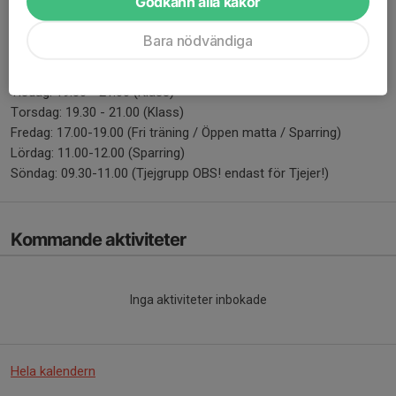
Godkänn alla kakor
- Vid varje pass övar vi på grundtekniker och bygger upp styrka
och kondition
Bara nödvändiga
Schema:
Tisdag: 19.30 - 21.00 (Klass)
Torsdag: 19.30 - 21.00 (Klass)
Fredag: 17.00-19.00 (Fri träning / Öppen matta / Sparring)
Lördag: 11.00-12.00 (Sparring)
Söndag: 09.30-11.00 (Tjejgrupp OBS! endast för Tjejer!)
Kommande aktiviteter
Inga aktiviteter inbokade
Hela kalendern