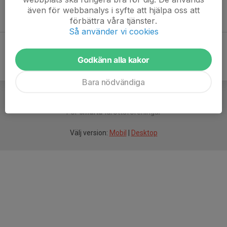
Onsdag 18:30 - 20:00 (alla nivåer)
även för webbanalys i syfte att hjälpa oss att
Fredag 17:00 - 18:30 (öppen matta)
förbättra våra tjänster.
Så använder vi cookies
Godkänn alla kakor
Bara nödvändiga
För
smarta
idrottsföreningar
Välj version:
Mobil
|
Desktop