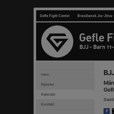
Gefle Fight Center
Brasiliansk Jiu-Jitsu
Gefle F
BJJ - Barn 11-
BJJ
Hem
Månd
Nyheter
Gefl
Kalender
Saml
Kontakt