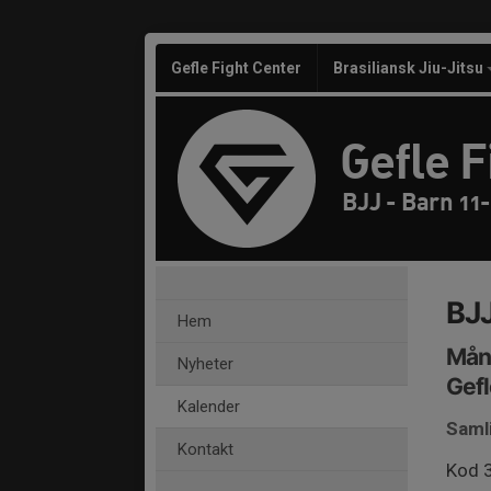
Gefle Fight Center
Brasiliansk Jiu-Jitsu
Gefle F
BJJ - Barn 11-
BJJ
Hem
Månd
Nyheter
Gefl
Kalender
Saml
Kontakt
Kod 