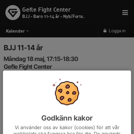
Gefle Fight Center
BJJ - Barn 11-14 år - Nyb/Forts.
Logga in
Kalender
BJJ 11-14 år
Måndag 18 maj, 17:15-18:30
Gefle Fight Center
Samling: 17:15
Kod 3366
Godkänn kakor
Vi använder oss av kakor (cookies) för att vår
webbplats ska fungera bra för dig. De används