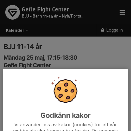
Gefle Fight Center
BJJ - Barn 11-14 år - Nyb/Forts.
Logga in
Kalender
BJJ 11-14 år
Måndag 25 maj, 17:15-18:30
Gefle Fight Center
Samling: 17:15
Kod 3366
Godkänn kakor
Vi använder oss av kakor (cookies) för att vår
webbplats ska fungera bra för dig. De används