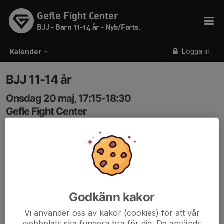
Gefle Fight Center
BJJ - Barn 11-14 år - Nyb/Forts.
Logga in
Kalender
BJJ 11-14 år
Onsdag 20 maj, 17:15-18:30
Gefle Fight Center
Samling: 17:15
Kod 3366
Godkänn kakor
Vi använder oss av kakor (cookies) för att vår
webbplats ska fungera bra för dig. De används