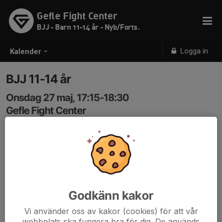
Gefle Fight Center
BJJ - Barn 11-14 år - Nyb/Forts.
Logga in
Kalender
BJJ 11-14 år
Onsdag 27 maj, 17:15-18:30
Gefle Fight Center
Samling: 17:15
Kod 3366
Godkänn kakor
Vi använder oss av kakor (cookies) för att vår
webbplats ska fungera bra för dig. De används