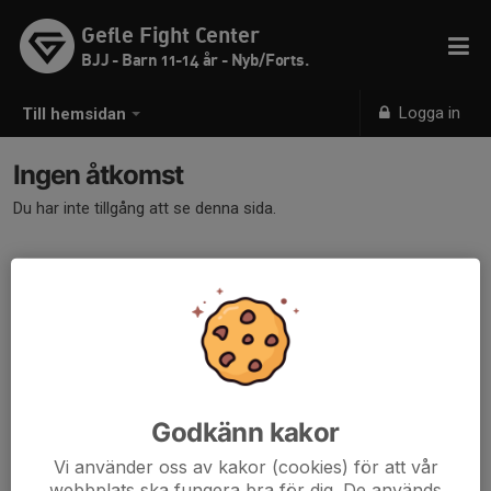
Gefle Fight Center
BJJ - Barn 11-14 år - Nyb/Forts.
Logga in
Till hemsidan
Ingen åtkomst
Du har inte tillgång att se denna sida.
Godkänn kakor
Vi använder oss av kakor (cookies) för att vår
webbplats ska fungera bra för dig. De används