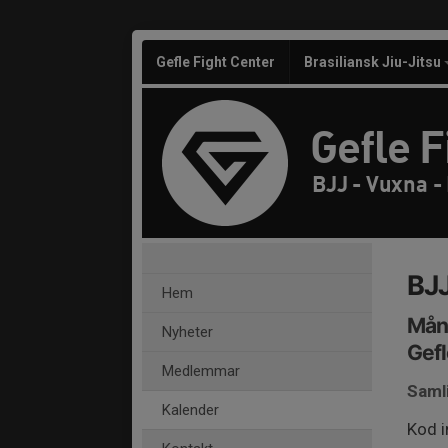
Gefle Fight Center
Brasiliansk Jiu-Jitsu
Gefle F
BJJ - Vuxna -
BJJ
Hem
Månd
Nyheter
Gefl
Medlemmar
Saml
Kalender
Kod 