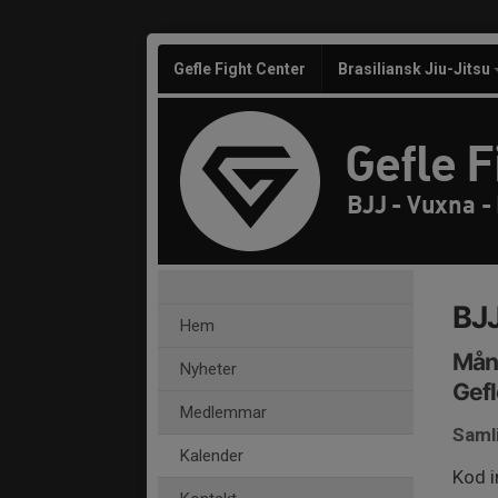
Gefle Fight Center
Brasiliansk Jiu-Jitsu
Gefle F
BJJ - Vuxna -
BJJ
Hem
Mån
Nyheter
Gefl
Medlemmar
Saml
Kalender
Kod 