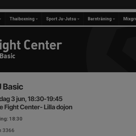
Thaiboxning
Sport Ju-Jutsu
Barnträning
Mixgr
ight Center
 Basic
 Basic
ag 3 jun, 18:30-19:45
e Fight Center- Lilla dojon
ing: 18:30
n 3366