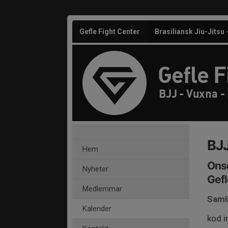
Gefle Fight Center
Brasiliansk Jiu-Jitsu
Gefle F
BJJ - Vuxna -
BJJ
Hem
Onsd
Nyheter
Gefl
Medlemmar
Saml
Kalender
kod i