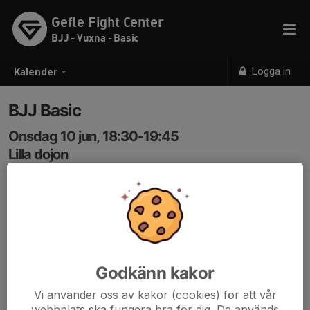
Gefle Fight Center
BJJ - Vuxna - Basic
Logga in
Kalender
BJJ Basic
Onsdag 10 jun, 18:30-19:45
Lilla dojon
Samling: 18:30
Godkänn kakor
Vi använder oss av kakor (cookies) för att vår
webbplats ska fungera bra för dig. De används