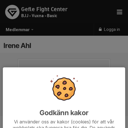
Gefle Fight Center
BJJ - Vuxna - Basic
Logga in
Medlemmar
Irene Ahl
Godkänn kakor
Vi använder oss av kakor (cookies) för att vår
webbplats ska fungera bra för dig. De används
Ålder
62 år