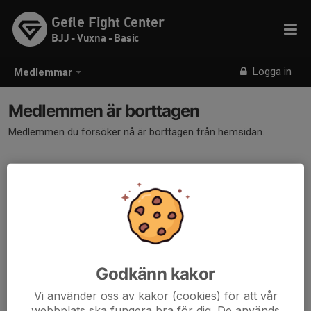
Gefle Fight Center
BJJ - Vuxna - Basic
Logga in
Medlemmar
Medlemmen är borttagen
Medlemmen du försöker nå är borttagen från hemsidan.
Godkänn kakor
Vi använder oss av kakor (cookies) för att vår
webbplats ska fungera bra för dig. De används