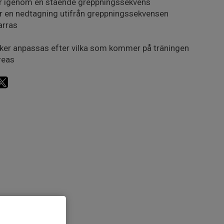
r igenom en stående greppningssekvens
r en nedtagning utifrån greppningssekvensen
arras
ker anpassas efter vilka som kommer på träningen
reas