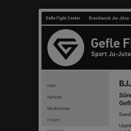
Gefle Fight Center
Brasiliansk Jiu-Jitsu
Gefle F
Sport Ju-Juts
BJJ
Hem
Sönd
Nyheter
Gefl
Medlemmar
Saml
Forum
Upplä