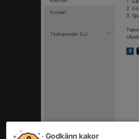
Kalender
1. Gå
2. Gö
Kontakt
3. Sp
Tekni
Tävlingsregler SJJ
/And
Godkänn kakor