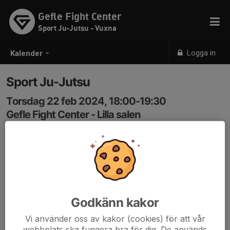
Gefle Fight Center
Sport Ju-Jutsu - Vuxna
Logga in
Kalender
Sport Ju-Jutsu
Torsdag 22 feb 2024, 18:00-19:30
Gefle Fight Center - Lilla salen
Samling: 18:00
Godkänn kakor
Vi använder oss av kakor (cookies) för att vår
webbplats ska fungera bra för dig. De används