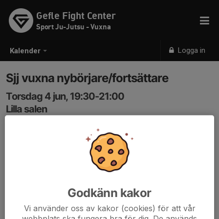
Gefle Fight Center
Sport Ju-Jutsu - Vuxna
Logga in
Kalender
Sjj vuxna nybörjare/fortsättare
Torsdag 4 jun, 19:30-21:00
Lilla salen
Samling: 19:30
OBS - passet idag är ej ledarlett. Men ni får jättegärna
åka och träna tillsammans
Godkänn kakor
Vi använder oss av kakor (cookies) för att vår
webbplats ska fungera bra för dig. De används