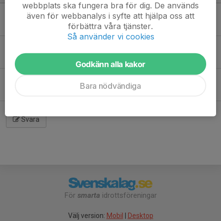
webbplats ska fungera bra för dig. De används
Jag kommer! Ska bara lyckas anmäla mig XD
även för webbanalys i syfte att hjälpa oss att
förbättra våra tjänster.
Pontus S.
25 dec 2025
Så använder vi cookies
Jag kommer.
Peter B.
25 dec 2025
Godkänn alla kakor
Fixade det till dig Pontus
Bara nödvändiga
Peter B.
25 dec 2025
Svara
För
smarta
idrottsföreningar
Välj version:
Mobil
|
Desktop