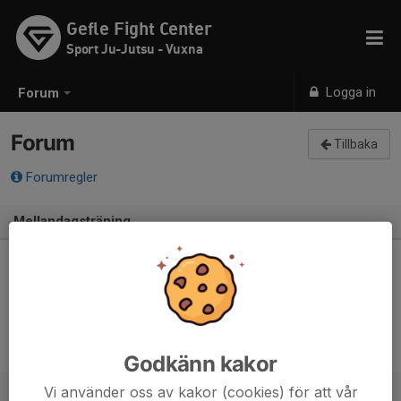
Gefle Fight Center
Sport Ju-Jutsu - Vuxna
Logga in
Forum
Forum
Tillbaka
Forumregler
Mellandagsträning
Hej på er!
Kom gärna på öppen matta imorgon kl 17 om ni vill svettas bort
lite julkilon 😉 så kan vi passa på att köra lite SJJ ronder 💪
Andreas J.
25 dec 2025
Godkänn kakor
Svar (3 st)
Vi använder oss av kakor (cookies) för att vår