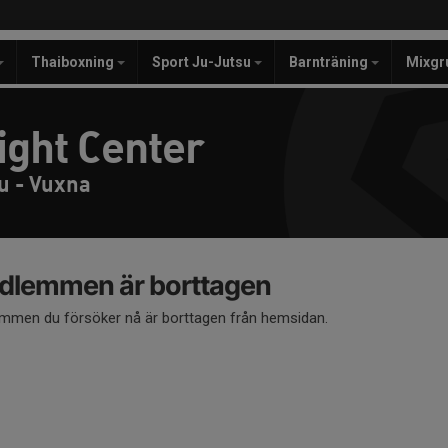
Thaiboxning
Sport Ju-Jutsu
Barnträning
Mixgr
ight Center
u - Vuxna
dlemmen är borttagen
mmen du försöker nå är borttagen från hemsidan.