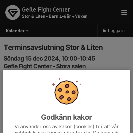
Gefle Fight Center
Stor & Liten - Barn 4-6 år + Vuxen
Logga in
Kalender
Terminsavslutning Stor & Liten
Söndag 15 dec 2024, 10:00-10:45
Gefle Fight Center - Stora salen
Samling: 10:00, Gefle Fight Center - Stora salen
Välkomna till terminsavslutning.
Vi avslutar terminen med lekar, brottning, glass och
graderingar!
Godkänn kakor
Vi använder oss av kakor (cookies) för att vår
webbplats ska fungera bra för dig. De används