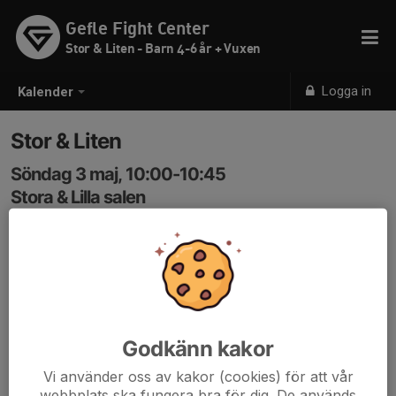
Gefle Fight Center
Stor & Liten - Barn 4-6 år + Vuxen
Logga in
Kalender
Stor & Liten
Söndag 3 maj, 10:00-10:45
Stora & Lilla salen
Samling: 10:00, Gefle Fight Center
Kod in 3366
Godkänn kakor
Vi använder oss av kakor (cookies) för att vår
webbplats ska fungera bra för dig. De används