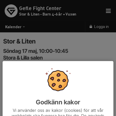
Gefle Fight Center
Stor & Liten - Barn 4-6 år + Vuxen
Logga in
Kalender
Stor & Liten
Söndag 17 maj, 10:00-10:45
Stora & Lilla salen
Samling: 10:00, Gefle Fight Center
Kod in 3366
Godkänn kakor
Vi använder oss av kakor (cookies) för att vår
webbplats ska fungera bra för dig. De används