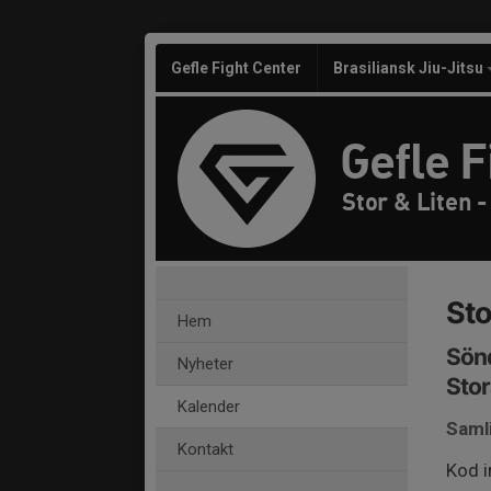
Gefle Fight Center
Brasiliansk Jiu-Jitsu
Gefle F
Stor & Liten 
Sto
Hem
Sönd
Nyheter
Stor
Kalender
Samli
Kontakt
Kod 