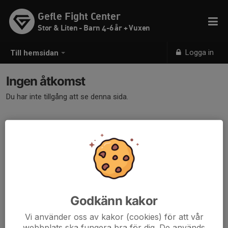
Gefle Fight Center
Stor & Liten - Barn 4-6 år + Vuxen
Logga in
Till hemsidan
Ingen åtkomst
Du har inte tillgång att se denna sida.
Godkänn kakor
Vi använder oss av kakor (cookies) för att vår
webbplats ska fungera bra för dig. De används