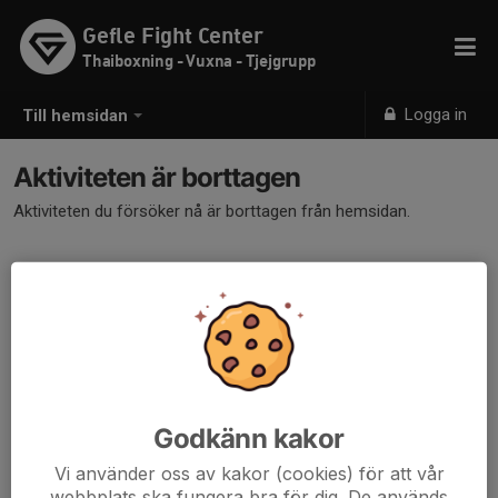
Gefle Fight Center
Thaiboxning - Vuxna - Tjejgrupp
Logga in
Till hemsidan
Aktiviteten är borttagen
Aktiviteten du försöker nå är borttagen från hemsidan.
Godkänn kakor
Vi använder oss av kakor (cookies) för att vår
webbplats ska fungera bra för dig. De används