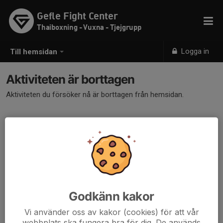
Gefle Fight Center
Thaiboxning - Vuxna - Tjejgrupp
Logga in
Till hemsidan
Aktiviteten är borttagen
Aktiviteten du försöker nå är borttagen från hemsidan.
Godkänn kakor
Vi använder oss av kakor (cookies) för att vår
webbplats ska fungera bra för dig. De används