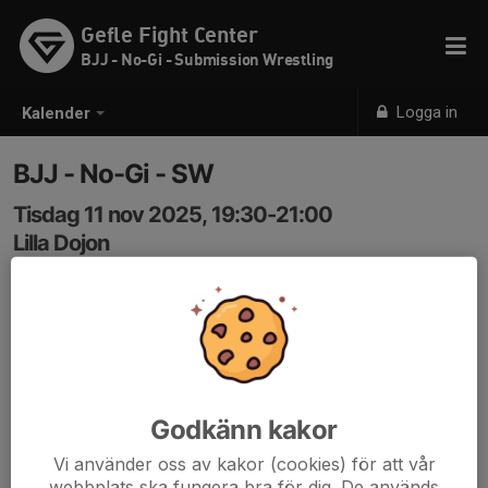
Gefle Fight Center
BJJ - No-Gi - Submission Wrestling
Logga in
Kalender
BJJ - No-Gi - SW
Tisdag 11 nov 2025, 19:30-21:00
Lilla Dojon
Samling: 19:30
Nybörjare & Fortsätter.
Om antalet bokade är under 4st innan klockan 17:00
samma dag ställs passet in.
Godkänn kakor
Vi använder oss av kakor (cookies) för att vår
webbplats ska fungera bra för dig. De används