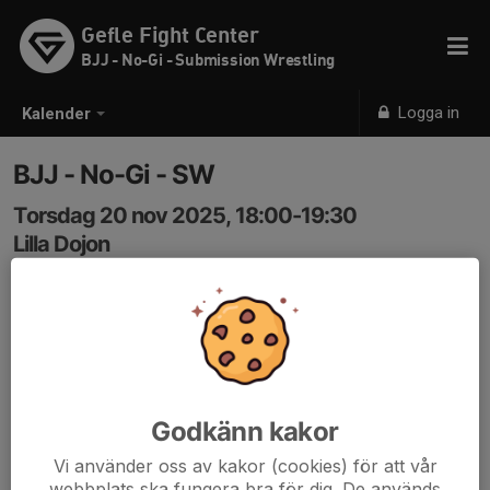
Gefle Fight Center
BJJ - No-Gi - Submission Wrestling
Logga in
Kalender
BJJ - No-Gi - SW
Torsdag 20 nov 2025, 18:00-19:30
Lilla Dojon
Samling: 18:00
Nybörjare & Fortsätter.
Om antalet bokade är under 4st innan klockan 17:00
samma dag ställs passet in.
Godkänn kakor
Vi använder oss av kakor (cookies) för att vår
webbplats ska fungera bra för dig. De används