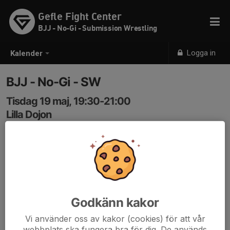
Gefle Fight Center
BJJ - No-Gi - Submission Wrestling
Logga in
Kalender
BJJ - No-Gi - SW
Tisdag 19 maj, 19:30-21:00
Lilla Dojon
Samling: 19:30
Nybörjare & Fortsätter.
Om antalet bokade är under 4st innan klockan 17:00
samma dag ställs passet in.
Godkänn kakor
Vi använder oss av kakor (cookies) för att vår
webbplats ska fungera bra för dig. De används