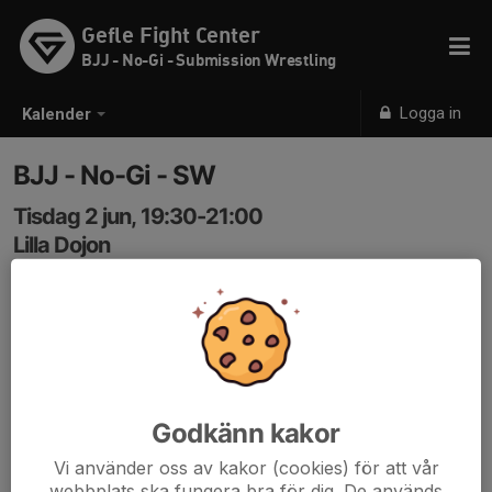
Gefle Fight Center
BJJ - No-Gi - Submission Wrestling
Logga in
Kalender
BJJ - No-Gi - SW
Tisdag 2 jun, 19:30-21:00
Lilla Dojon
Samling: 19:30
Nybörjare & Fortsätter.
Om antalet bokade är under 4st innan klockan 17:00
samma dag ställs passet in.
Godkänn kakor
Vi använder oss av kakor (cookies) för att vår
webbplats ska fungera bra för dig. De används