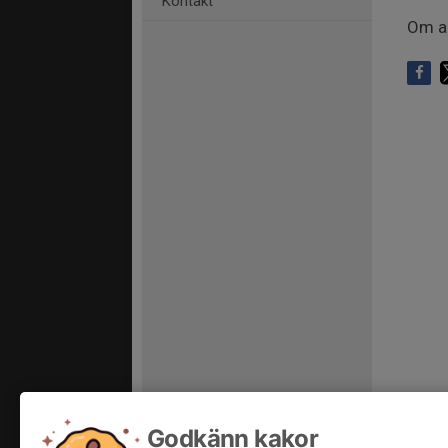
Kontakt
Om an
Godkänn kakor