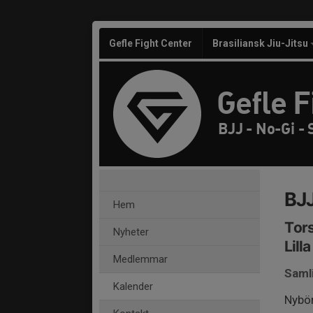
Gefle Fight Center
Brasiliansk Jiu-Jitsu
Gefle F
BJJ - No-Gi -
BJJ
Hem
Tors
Nyheter
Lill
Medlemmar
Saml
Kalender
Nybör