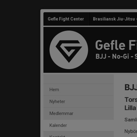
Gefle Fight Center
Brasiliansk Jiu-Jitsu
Gefle F
BJJ - No-Gi -
BJJ
Hem
Tors
Nyheter
Lill
Medlemmar
Saml
Kalender
Nybör