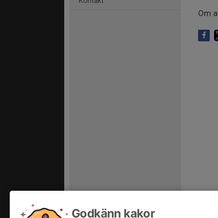
Kontakt
Om an
Godkänn kakor