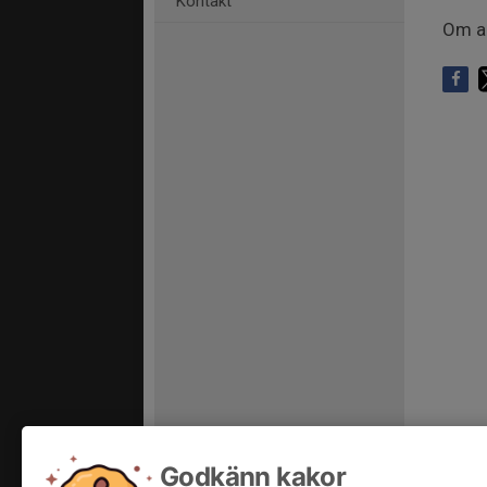
Kontakt
Om an
Godkänn kakor