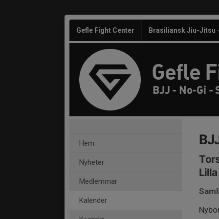
Gefle Fight Center
Brasiliansk Jiu-Jitsu
Gefle F
BJJ - No-Gi -
BJJ
Hem
Tors
Nyheter
Lill
Medlemmar
Saml
Kalender
Nybör