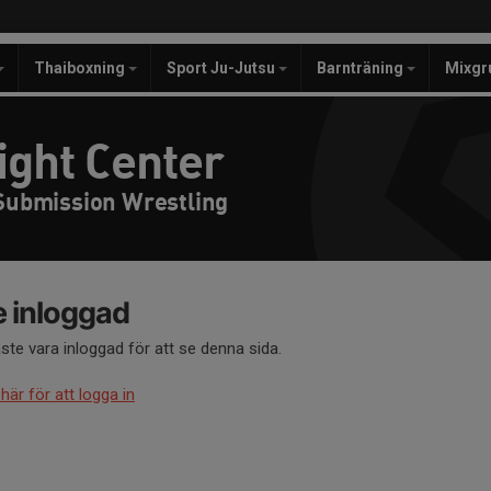
Thaiboxning
Sport Ju-Jutsu
Barnträning
Mixgr
ight Center
 Submission Wrestling
e inloggad
te vara inloggad för att se denna sida.
 här för att logga in