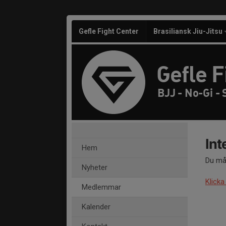
Gefle Fight Center
Brasiliansk Jiu-Jitsu
Gefle F
BJJ - No-Gi -
Int
Hem
Du mås
Nyheter
Klicka
Medlemmar
Kalender