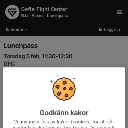
Gefle Fight Center
BJJ - Vuxna - Lunchpass
Logga in
Kalender
Lunchpass
Torsdag 5 feb, 11:30-12:30
GFC
Samling: 11:30
Godkänn kakor
Vi använder oss av kakor (cookies) för att vår
webbplats ska fungera bra för dig. De används