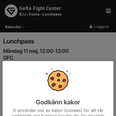
Gefle Fight Center
BJJ - Vuxna - Lunchpass
Logga in
Kalender
Lunchpass
Måndag 11 maj, 12:00-13:00
GFC
Samling: 12:00
Godkänn kakor
Vi använder oss av kakor (cookies) för att vår
webbplats ska fungera bra för dig. De används