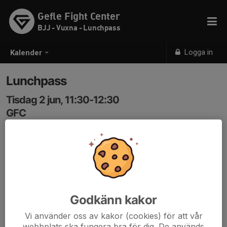
Gefle Fight Center
BJJ - Vuxna - Lunchpass
Logga in
Kalender
Lunchpass
Tisdag 2 jun, 11:30-12:30
GFC
Samling: 11:30
Godkänn kakor
Vi använder oss av kakor (cookies) för att vår
webbplats ska fungera bra för dig. De används