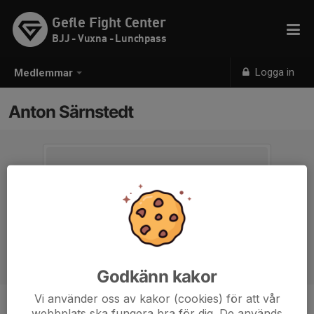
Gefle Fight Center
BJJ - Vuxna - Lunchpass
Logga in
Medlemmar
Anton Särnstedt
Godkänn kakor
Vi använder oss av kakor (cookies) för att vår
webbplats ska fungera bra för dig. De används
Titel
Tränare