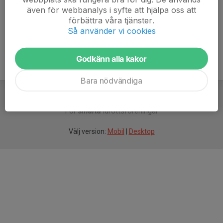
även för webbanalys i syfte att hjälpa oss att
Ålder
37 år
förbättra våra tjänster.
Så använder vi cookies
Godkänn alla kakor
Bara nödvändiga
För
smarta
idrottsföreningar
Välj version:
Mobil
|
Desktop