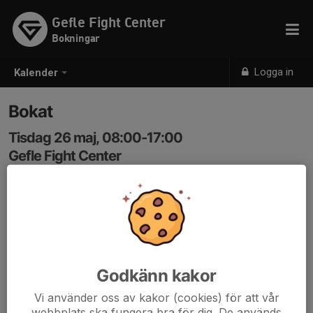
Gefle Fight Center
Bokningar
Logga in
Kalender
Bokat
Tisdag 26 maj, 08:00-17:00
Gefle Fight Center
Samling: 08:00
BYA
Godkänn kakor
Vi använder oss av kakor (cookies) för att vår
webbplats ska fungera bra för dig. De används