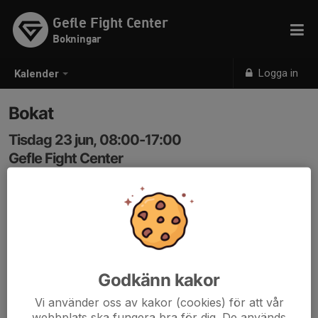
Gefle Fight Center
Bokningar
Logga in
Kalender
Bokat
Tisdag 23 jun, 08:00-17:00
Gefle Fight Center
Samling: 08:00
BYA
Godkänn kakor
Vi använder oss av kakor (cookies) för att vår
webbplats ska fungera bra för dig. De används