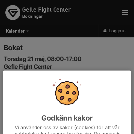
Gefle Fight Center
Bokningar
Logga in
Kalender
Bokat
Torsdag 21 maj, 08:00-17:00
Gefle Fight Center
Samling: 08:00
BYA
Godkänn kakor
Vi använder oss av kakor (cookies) för att vår
webbplats ska fungera bra för dig. De används