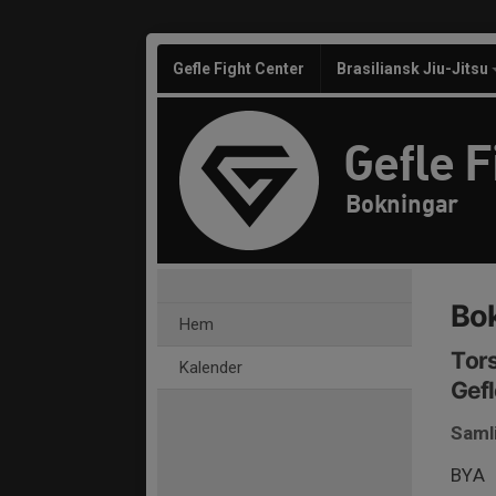
Gefle Fight Center
Brasiliansk Jiu-Jitsu
Gefle F
Bokningar
Bo
Hem
Tors
Kalender
Gefl
Saml
BYA