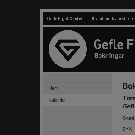
Gefle Fight Center
Brasiliansk Jiu-Jitsu
Gefle F
Bokningar
Bo
Hem
Tors
Kalender
Gefl
Saml
BYA