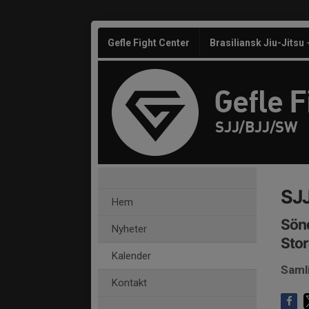
Gefle Fight Center
Brasiliansk Jiu-Jitsu
Gefle F
SJJ/BJJ/SW
SJ
Hem
Sönd
Nyheter
Stor
Kalender
Saml
Kontakt