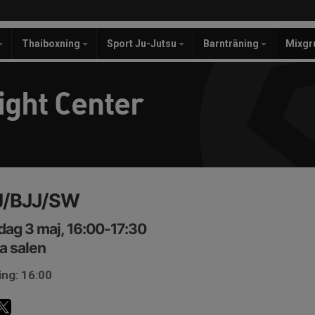
Thaiboxning
Sport Ju-Jutsu
Barnträning
Mixgr
ight Center
J/BJJ/SW
ag 3 maj, 16:00-17:30
a salen
ing: 16:00